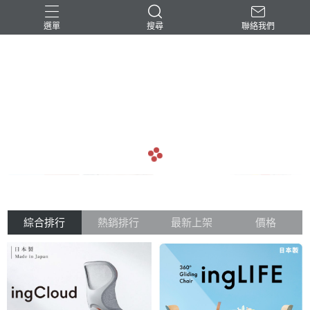
選單
搜尋
聯絡我們
-民台科技-
arrow_back
arrow_forward
綜合排行
熱銷排行
最新上架
價格