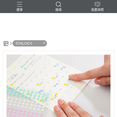
選單
搜尋
我要詢問
-民台科技-
STALOGY