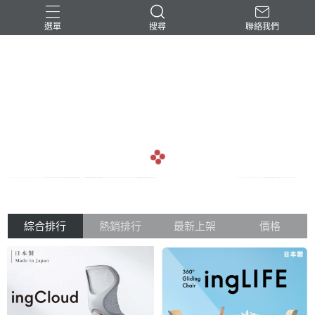
選單
搜尋
聯絡我們
-民台科技-
arrow_back
arrow_forward
綜合排行
熱銷排行
最新上架
價格