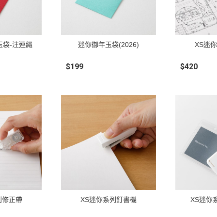
玉袋-注連繩
迷你御年玉袋(2026)
XS迷
$199
$420
列修正帶
XS迷你系列釘書機
XS迷你