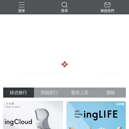
選單
搜尋
聯絡我們
-民台科技-
arrow_back
arrow_forward
綜合排行
熱銷排行
最新上架
價格