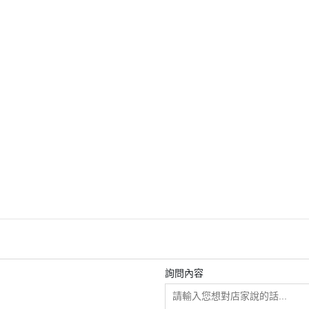
-民台科技-
於
全部商品
ELECOM
Hellolulu
KOKUYO 家具
MIDORI
STALOGY
詢問內容