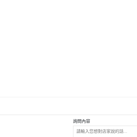
-民台科技-
於
全部商品
ELECOM
Hellolulu
KOKUYO 家具
MIDORI
STALOGY
詢問內容