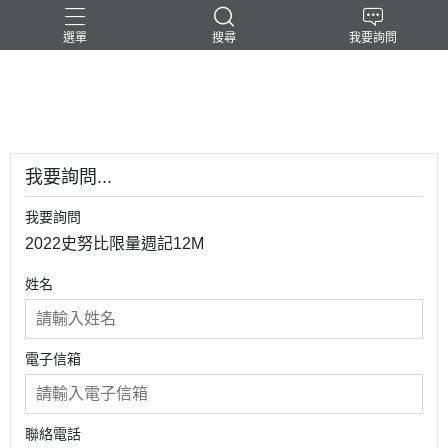
選單
搜尋
我要詢問
-民台科技-
我要詢問...
我要詢問
2022史努比限量週記12M
姓名
電子信箱
聯絡電話