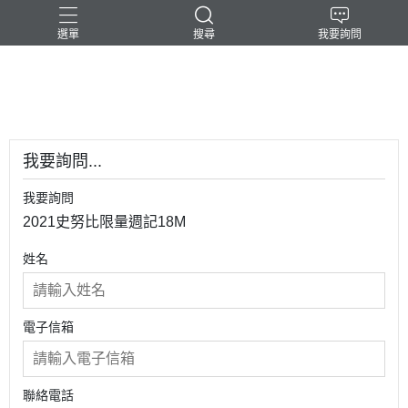
選單
搜尋
我要詢問
-民台科技-
我要詢問...
我要詢問
2021史努比限量週記18M
姓名
電子信箱
聯絡電話