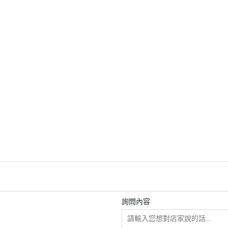
-民台科技-
於
全部商品
ELECOM
Hellolulu
KOKUYO 家具
MIDORI
STALOGY
詢問內容